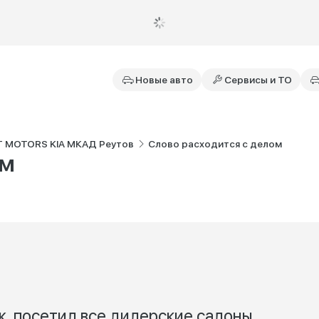
Новые авто
Сервисы и ТО
T MOTORS KIA МКАД Реутов
Слово расходится с делом
ом
, посетил все дилерские салоны,