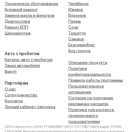
Техническое обслуживание
Челябинск
Кузовной ремонт
Ижевск
Замена масла и фильтров
Воронеж
Диагностика
Пермь
Ремонт КПП
Сочи
Шиномонтаж
Тольятти
Самара
Екатеринбург
Все города
Авто с пробегом
Каталог авто с пробегом
Описание продукта
Заказ автомобиля
Политика
Выкуп
конфиденциальности
Правила работы программы
Партнёрам
Пользовательское
О нас
соглашение
Сотрудничество
Согласие на получение
Контакты
рекламных рассылок
Личный кабинет партнера
Политика для контента,
генерируемого
пользователями
ООО «Автоспот» (ИНН 7715936827 ОРГН 1127746774825 адрес 111250,
Г.МОСКВА, Внутригородская территория города федерального значения