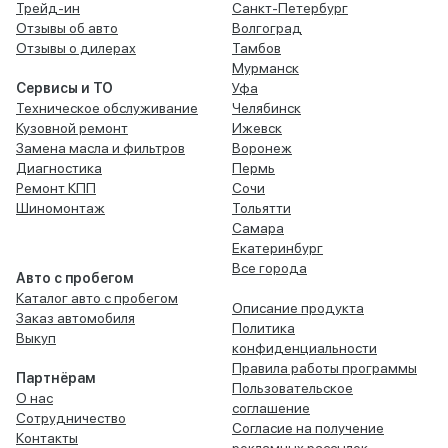
Трейд-ин
Санкт-Петербург
Отзывы об авто
Волгоград
Отзывы о дилерах
Тамбов
Мурманск
Сервисы и ТО
Уфа
Техническое обслуживание
Челябинск
Кузовной ремонт
Ижевск
Замена масла и фильтров
Воронеж
Диагностика
Пермь
Ремонт КПП
Сочи
Шиномонтаж
Тольятти
Самара
Екатеринбург
Все города
Авто с пробегом
Каталог авто с пробегом
Описание продукта
Заказ автомобиля
Политика
Выкуп
конфиденциальности
Правила работы программы
Партнёрам
Пользовательское
О нас
соглашение
Сотрудничество
Согласие на получение
Контакты