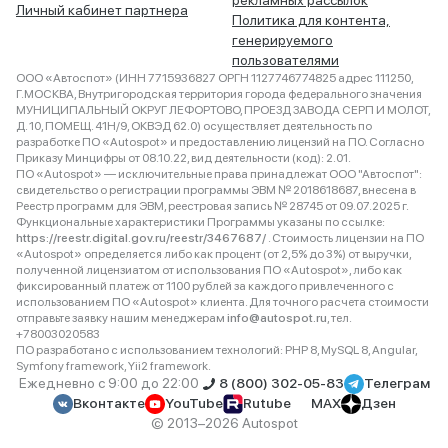
рекламных рассылок
Личный кабинет партнера
Политика для контента,
генерируемого
пользователями
ООО «Автоспот» (ИНН 7715936827 ОРГН 1127746774825 адрес 111250,
Г.МОСКВА, Внутригородская территория города федерального значения
МУНИЦИПАЛЬНЫЙ ОКРУГ ЛЕФОРТОВО, ПРОЕЗД ЗАВОДА СЕРП И МОЛОТ,
Д. 10, ПОМЕЩ. 41Н/9, ОКВЭД 62.0) осуществляет деятельность по
разработке ПО «Autospot» и предоставлению лицензий на ПО. Согласно
Приказу Минцифры от 08.10.22, вид деятельности (код): 2.01.
ПО «Autospot» — исключительные права принадлежат ООО "Автоспот":
свидетельство о регистрации программы ЭВМ № 2018618687, внесена в
Реестр программ для ЭВМ, реестровая запись № 28745 от 09.07.2025 г.
Функциональные характеристики Программы указаны по ссылке:
https://reestr.digital.gov.ru/reestr/3467687/
. Стоимость лицензии на ПО
«Autospot» определяется либо как процент (от 2,5% до 3%) от выручки,
полученной лицензиатом от использования ПО «Autospot», либо как
фиксированный платеж от 1100 рублей за каждого привлеченного с
использованием ПО «Autospot» клиента. Для точного расчета стоимости
отправьте заявку нашим менеджерам
info@autospot.ru
, тел.
+78003020583
ПО разработано с использованием технологий: PHP 8, MySQL 8, Angular,
Symfony framework, Yii2 framework.
Ежедневно с 9:00 до 22:00
8 (800) 302-05-83
Телеграм
Вконтакте
YouTube
Rutube
MAX
Дзен
© 2013–2026 Autospot