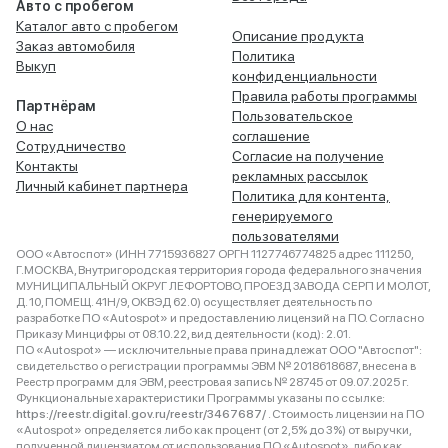
Авто с пробегом
Каталог авто с пробегом
Описание продукта
Заказ автомобиля
Политика
Выкуп
конфиденциальности
Правила работы программы
Партнёрам
Пользовательское
О нас
соглашение
Сотрудничество
Согласие на получение
Контакты
рекламных рассылок
Личный кабинет партнера
Политика для контента,
генерируемого
пользователями
ООО «Автоспот» (ИНН 7715936827 ОРГН 1127746774825 адрес 111250,
Г.МОСКВА, Внутригородская территория города федерального значения
МУНИЦИПАЛЬНЫЙ ОКРУГ ЛЕФОРТОВО, ПРОЕЗД ЗАВОДА СЕРП И МОЛОТ,
Д. 10, ПОМЕЩ. 41Н/9, ОКВЭД 62.0) осуществляет деятельность по
разработке ПО «Autospot» и предоставлению лицензий на ПО. Согласно
Приказу Минцифры от 08.10.22, вид деятельности (код): 2.01.
ПО «Autospot» — исключительные права принадлежат ООО "Автоспот":
свидетельство о регистрации программы ЭВМ № 2018618687, внесена в
Реестр программ для ЭВМ, реестровая запись № 28745 от 09.07.2025 г.
Функциональные характеристики Программы указаны по ссылке:
https://reestr.digital.gov.ru/reestr/3467687/
. Стоимость лицензии на ПО
«Autospot» определяется либо как процент (от 2,5% до 3%) от выручки,
полученной лицензиатом от использования ПО «Autospot», либо как