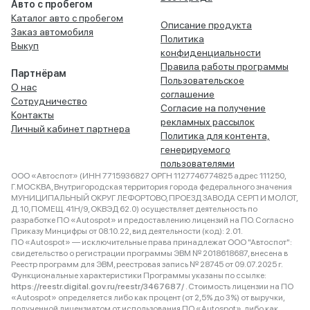
Авто с пробегом
Каталог авто с пробегом
Описание продукта
Заказ автомобиля
Политика
Выкуп
конфиденциальности
Правила работы программы
Партнёрам
Пользовательское
О нас
соглашение
Сотрудничество
Согласие на получение
Контакты
рекламных рассылок
Личный кабинет партнера
Политика для контента,
генерируемого
пользователями
ООО «Автоспот» (ИНН 7715936827 ОРГН 1127746774825 адрес 111250,
Г.МОСКВА, Внутригородская территория города федерального значения
МУНИЦИПАЛЬНЫЙ ОКРУГ ЛЕФОРТОВО, ПРОЕЗД ЗАВОДА СЕРП И МОЛОТ,
Д. 10, ПОМЕЩ. 41Н/9, ОКВЭД 62.0) осуществляет деятельность по
разработке ПО «Autospot» и предоставлению лицензий на ПО. Согласно
Приказу Минцифры от 08.10.22, вид деятельности (код): 2.01.
ПО «Autospot» — исключительные права принадлежат ООО "Автоспот":
свидетельство о регистрации программы ЭВМ № 2018618687, внесена в
Реестр программ для ЭВМ, реестровая запись № 28745 от 09.07.2025 г.
Функциональные характеристики Программы указаны по ссылке:
https://reestr.digital.gov.ru/reestr/3467687/
. Стоимость лицензии на ПО
«Autospot» определяется либо как процент (от 2,5% до 3%) от выручки,
полученной лицензиатом от использования ПО «Autospot», либо как