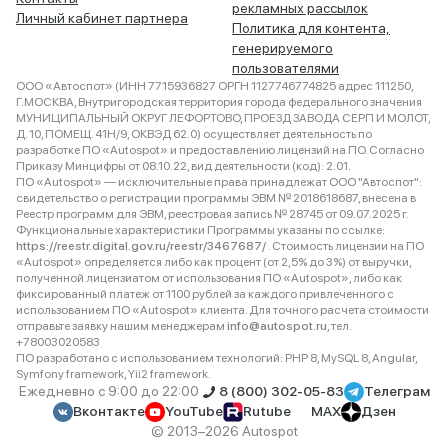
рекламных рассылок
Личный кабинет партнера
Политика для контента,
генерируемого
пользователями
ООО «Автоспот» (ИНН 7715936827 ОРГН 1127746774825 адрес 111250,
Г.МОСКВА, Внутригородская территория города федерального значения
МУНИЦИПАЛЬНЫЙ ОКРУГ ЛЕФОРТОВО, ПРОЕЗД ЗАВОДА СЕРП И МОЛОТ,
Д. 10, ПОМЕЩ. 41Н/9, ОКВЭД 62.0) осуществляет деятельность по
разработке ПО «Autospot» и предоставлению лицензий на ПО. Согласно
Приказу Минцифры от 08.10.22, вид деятельности (код): 2.01.
ПО «Autospot» — исключительные права принадлежат ООО "Автоспот":
свидетельство о регистрации программы ЭВМ № 2018618687, внесена в
Реестр программ для ЭВМ, реестровая запись № 28745 от 09.07.2025 г.
Функциональные характеристики Программы указаны по ссылке:
https://reestr.digital.gov.ru/reestr/3467687/
. Стоимость лицензии на ПО
«Autospot» определяется либо как процент (от 2,5% до 3%) от выручки,
полученной лицензиатом от использования ПО «Autospot», либо как
фиксированный платеж от 1100 рублей за каждого привлеченного с
использованием ПО «Autospot» клиента. Для точного расчета стоимости
отправьте заявку нашим менеджерам
info@autospot.ru
, тел.
+78003020583
ПО разработано с использованием технологий: PHP 8, MySQL 8, Angular,
Symfony framework, Yii2 framework.
Ежедневно с 9:00 до 22:00
8 (800) 302-05-83
Телеграм
Вконтакте
YouTube
Rutube
MAX
Дзен
© 2013–2026 Autospot