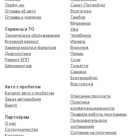
Трейд-ин
Санкт-Петербург
Отзывы об авто
Волгоград
Отзывы о дилерах
Тамбов
Мурманск
Сервисы и ТО
Уфа
Техническое обслуживание
Челябинск
Кузовной ремонт
Ижевск
Замена масла и фильтров
Воронеж
Диагностика
Пермь
Ремонт КПП
Сочи
Шиномонтаж
Тольятти
Самара
Екатеринбург
Все города
Авто с пробегом
Каталог авто с пробегом
Описание продукта
Заказ автомобиля
Политика
Выкуп
конфиденциальности
Правила работы программы
Партнёрам
Пользовательское
О нас
соглашение
Сотрудничество
Согласие на получение
Контакты