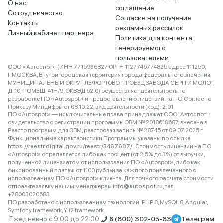
О нас
соглашение
Сотрудничество
Согласие на получение
Контакты
рекламных рассылок
Личный кабинет партнера
Политика для контента,
генерируемого
пользователями
ООО «Автоспот» (ИНН 7715936827 ОРГН 1127746774825 адрес 111250,
Г.МОСКВА, Внутригородская территория города федерального значения
МУНИЦИПАЛЬНЫЙ ОКРУГ ЛЕФОРТОВО, ПРОЕЗД ЗАВОДА СЕРП И МОЛОТ,
Д. 10, ПОМЕЩ. 41Н/9, ОКВЭД 62.0) осуществляет деятельность по
разработке ПО «Autospot» и предоставлению лицензий на ПО. Согласно
Приказу Минцифры от 08.10.22, вид деятельности (код): 2.01.
ПО «Autospot» — исключительные права принадлежат ООО "Автоспот":
свидетельство о регистрации программы ЭВМ № 2018618687, внесена в
Реестр программ для ЭВМ, реестровая запись № 28745 от 09.07.2025 г.
Функциональные характеристики Программы указаны по ссылке:
https://reestr.digital.gov.ru/reestr/3467687/
. Стоимость лицензии на ПО
«Autospot» определяется либо как процент (от 2,5% до 3%) от выручки,
полученной лицензиатом от использования ПО «Autospot», либо как
фиксированный платеж от 1100 рублей за каждого привлеченного с
использованием ПО «Autospot» клиента. Для точного расчета стоимости
отправьте заявку нашим менеджерам
info@autospot.ru
, тел.
+78003020583
ПО разработано с использованием технологий: PHP 8, MySQL 8, Angular,
Symfony framework, Yii2 framework.
Ежедневно с 9:00 до 22:00
8 (800) 302-05-83
Телеграм