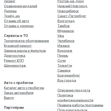
Лизинг
Ростов-на-Дону
Сравнения моделей
Нижний Новгород
Дилеры
Новосибирск
Трейд-ин
Санкт-Петербург
Отзывы об авто
Волгоград
Отзывы о дилерах
Тамбов
Мурманск
Сервисы и ТО
Уфа
Техническое обслуживание
Челябинск
Кузовной ремонт
Ижевск
Замена масла и фильтров
Воронеж
Диагностика
Пермь
Ремонт КПП
Сочи
Шиномонтаж
Тольятти
Самара
Екатеринбург
Все города
Авто с пробегом
Каталог авто с пробегом
Описание продукта
Заказ автомобиля
Политика
Выкуп
конфиденциальности
Правила работы программы
Партнёрам
Пользовательское