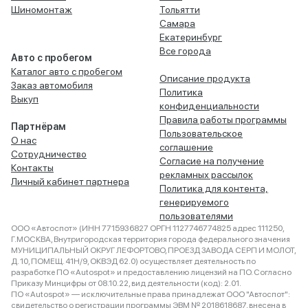
Шиномонтаж
Тольятти
Самара
Екатеринбург
Все города
Авто с пробегом
Каталог авто с пробегом
Описание продукта
Заказ автомобиля
Политика
Выкуп
конфиденциальности
Правила работы программы
Партнёрам
Пользовательское
О нас
соглашение
Сотрудничество
Согласие на получение
Контакты
рекламных рассылок
Личный кабинет партнера
Политика для контента,
генерируемого
пользователями
ООО «Автоспот» (ИНН 7715936827 ОРГН 1127746774825 адрес 111250,
Г.МОСКВА, Внутригородская территория города федерального значения
МУНИЦИПАЛЬНЫЙ ОКРУГ ЛЕФОРТОВО, ПРОЕЗД ЗАВОДА СЕРП И МОЛОТ,
Д. 10, ПОМЕЩ. 41Н/9, ОКВЭД 62.0) осуществляет деятельность по
разработке ПО «Autospot» и предоставлению лицензий на ПО. Согласно
Приказу Минцифры от 08.10.22, вид деятельности (код): 2.01.
ПО «Autospot» — исключительные права принадлежат ООО "Автоспот":
свидетельство о регистрации программы ЭВМ № 2018618687, внесена в