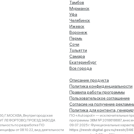
Тамбов
Мурманск
Уфа
Челябинск
Ижевск
Воронеж
Пермь
Сочи
Тольятти
Самара
Екатеринбург
Все города
Описание продукта
Политика конфиденциальности
Правила работы программы
Пользовательское соглашение
Согласие на получение рекламн
Политика для контента, генери
0, Г.МОСКВА, Внутригородская
ПО «Autospot» — исключительные пра
РУГ ЛЕФОРТОВО, ПРОЕЗД ЗАВОДА
программы ЭВМ № 2018618687, внесена
ельность по разработке ПО
09.07.2025 г. Функциональные характ
нцифры от 08.10.22, вид деятельности
https://reestr.digital.gov.ru/reestr/3