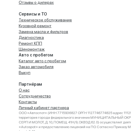
Отзывы о дилерах
Сервисы и ТО
Техническое обслуживание
Кузовной ремонт
Замена масла и фильтров
Диагностика
Ремонт КПП
Шиномонтаж
Авто с пробегом
Каталог авто с пробегом
Заказ автомобиля
Выкуп
Партнёрам
О нас
Сотрудничество
Контакты
Личный кабинет партнера
ООО «Автоспот» (ИНН 7715936827 ОРГН 1127746774825 адрес 11125
территория города федерального значения МУНИЦИПАЛЬНЫЙ ОК
СЕРП И МОЛОТ, Д. 10, ПОМЕЩ. 41Н/9, ОКВЭД 62.0) осуществляет деят
«Autospot» и предоставлению лицензий на ПО. Согласно Приказу Ми