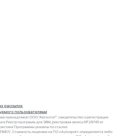
ых рассылок
руемого пользователями
ва принадлежат ООО "Автоспот": свидетельство о регистрации
 в Реестр программ для ЭВМ, реестровая запись № 28745 от
еристики Программы указаны по ссылке:
467687/
. Стоимость лицензии на ПО «Autospot» определяется либо