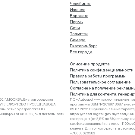
Челябинск
Ижевск
Воронеж
Пермь
Сочи
Тольятти
Самара
Екатеринбург
Все города
Описание продукта
Политика конфиденциальности
Правила работы программы
Пользовательское соглашение
Согласие на получение рекламн
Политика для контента, генери
0, Г.МОСКВА, Внутригородская
ПО «Autospot» — исключительные пра
РУГ ЛЕФОРТОВО, ПРОЕЗД ЗАВОДА
программы ЭВМ № 2018618687, внесена
ельность по разработке ПО
09.07.2025 г. Функциональные характ
нцифры от 08.10.22, вид деятельности
https://reestr.digital.gov.ru/reestr/3
как процент (от 2,5% до 3%) от выруч
как фиксированный платеж от 1100 ру
клиента. Для точного расчета стоимо
+78003020583