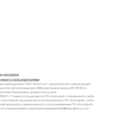
ых рассылок
руемого пользователями
ва принадлежат ООО "Автоспот": свидетельство о регистрации
 в Реестр программ для ЭВМ, реестровая запись № 28745 от
еристики Программы указаны по ссылке:
467687/
. Стоимость лицензии на ПО «Autospot» определяется либо
ки, полученной лицензиатом от использования ПО «Autospot», либо
блей за каждого привлеченного с использованием ПО «Autospot»
сти отправьте заявку нашим менеджерам
info@autospot.ru
, тел.