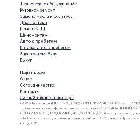
Техническое обслуживание
Кузовной ремонт
Замена масла и фильтров
Диагностика
Ремонт КПП
Шиномонтаж
Авто с пробегом
Каталог авто с пробегом
Заказ автомобиля
Выкуп
Партнёрам
О нас
Сотрудничество
Контакты
Личный кабинет партнера
ООО «Автоспот» (ИНН 7715936827 ОРГН 1127746774825 адрес 11125
территория города федерального значения МУНИЦИПАЛЬНЫЙ ОК
СЕРП И МОЛОТ, Д. 10, ПОМЕЩ. 41Н/9, ОКВЭД 62.0) осуществляет деят
«Autospot» и предоставлению лицензий на ПО. Согласно Приказу Ми
(код): 2.01.