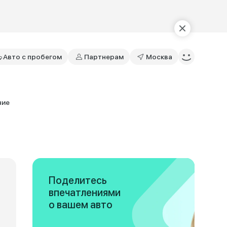
Авто с пробегом
Партнерам
Москва
ние
Поделитесь
впечатлениями
о вашем авто