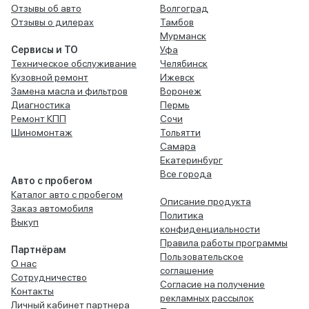
Отзывы об авто
Волгоград
Отзывы о дилерах
Тамбов
Мурманск
Сервисы и ТО
Уфа
Техническое обслуживание
Челябинск
Кузовной ремонт
Ижевск
Замена масла и фильтров
Воронеж
Диагностика
Пермь
Ремонт КПП
Сочи
Шиномонтаж
Тольятти
Самара
Екатеринбург
Все города
Авто с пробегом
Каталог авто с пробегом
Описание продукта
Заказ автомобиля
Политика
Выкуп
конфиденциальности
Правила работы программы
Партнёрам
Пользовательское
О нас
соглашение
Сотрудничество
Согласие на получение
Контакты
рекламных рассылок
Личный кабинет партнера