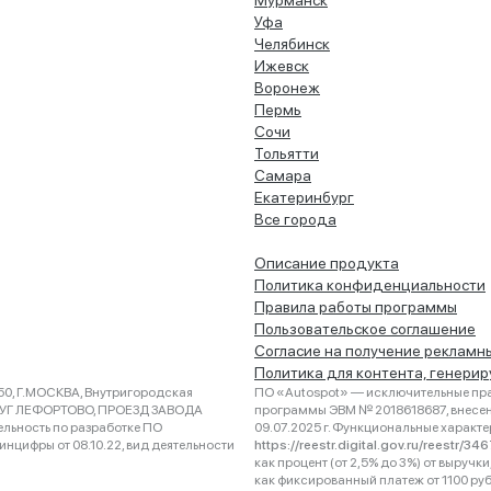
Мурманск
Уфа
Челябинск
Ижевск
Воронеж
Пермь
Сочи
Тольятти
Самара
Екатеринбург
Все города
Описание продукта
Политика конфиденциальности
Правила работы программы
Пользовательское соглашение
Согласие на получение рекламн
Политика для контента, генери
0, Г.МОСКВА, Внутригородская
ПО «Autospot» — исключительные пра
РУГ ЛЕФОРТОВО, ПРОЕЗД ЗАВОДА
программы ЭВМ № 2018618687, внесена
ельность по разработке ПО
09.07.2025 г. Функциональные характ
нцифры от 08.10.22, вид деятельности
https://reestr.digital.gov.ru/reestr/3
как процент (от 2,5% до 3%) от выруч
как фиксированный платеж от 1100 ру