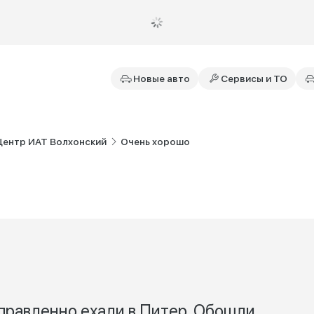
Новые авто
Сервисы и ТО
Центр ИАТ Волхонский
Очень хорошо
аправленно ехали в Питер. Обошли