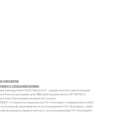
ых рассылок
руемого пользователями
ва принадлежат ООО "Автоспот": свидетельство о регистрации
 в Реестр программ для ЭВМ, реестровая запись № 28745 от
еристики Программы указаны по ссылке:
467687/
. Стоимость лицензии на ПО «Autospot» определяется либо
ки, полученной лицензиатом от использования ПО «Autospot», либо
блей за каждого привлеченного с использованием ПО «Autospot»