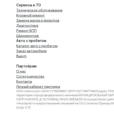
Сервисы и ТО
Техническое обслуживание
Кузовной ремонт
Замена масла и фильтров
Диагностика
Ремонт КПП
Шиномонтаж
Авто с пробегом
Каталог авто с пробегом
Заказ автомобиля
Выкуп
Партнёрам
О нас
Сотрудничество
Контакты
Личный кабинет партнера
ООО «Автоспот» (ИНН 7715936827 ОРГН 1127746774825 адрес 11125
территория города федерального значения МУНИЦИПАЛЬНЫЙ ОК
СЕРП И МОЛОТ, Д. 10, ПОМЕЩ. 41Н/9, ОКВЭД 62.0) осуществляет деят
«Autospot» и предоставлению лицензий на ПО. Согласно Приказу Ми
(код): 2.01.