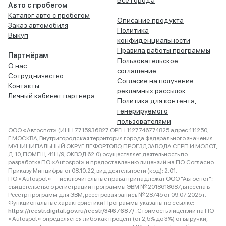
Все города
Авто с пробегом
Каталог авто с пробегом
Описание продукта
Заказ автомобиля
Политика
Выкуп
конфиденциальности
Правила работы программы
Партнёрам
Пользовательское
О нас
соглашение
Сотрудничество
Согласие на получение
Контакты
рекламных рассылок
Личный кабинет партнера
Политика для контента,
генерируемого
пользователями
ООО «Автоспот» (ИНН 7715936827 ОРГН 1127746774825 адрес 111250,
Г.МОСКВА, Внутригородская территория города федерального значения
МУНИЦИПАЛЬНЫЙ ОКРУГ ЛЕФОРТОВО, ПРОЕЗД ЗАВОДА СЕРП И МОЛОТ,
Д. 10, ПОМЕЩ. 41Н/9, ОКВЭД 62.0) осуществляет деятельность по
разработке ПО «Autospot» и предоставлению лицензий на ПО. Согласно
Приказу Минцифры от 08.10.22, вид деятельности (код): 2.01.
ПО «Autospot» — исключительные права принадлежат ООО "Автоспот":
свидетельство о регистрации программы ЭВМ № 2018618687, внесена в
Реестр программ для ЭВМ, реестровая запись № 28745 от 09.07.2025 г.
Функциональные характеристики Программы указаны по ссылке:
https://reestr.digital.gov.ru/reestr/3467687/
. Стоимость лицензии на ПО
«Autospot» определяется либо как процент (от 2,5% до 3%) от выручки,