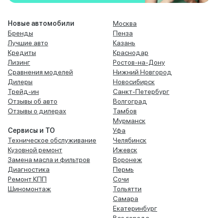
Новые автомобили
Москва
Бренды
Пенза
Лучшие авто
Казань
Кредиты
Краснодар
Лизинг
Ростов-на-Дону
Сравнения моделей
Нижний Новгород
Дилеры
Новосибирск
Трейд-ин
Санкт-Петербург
Отзывы об авто
Волгоград
Отзывы о дилерах
Тамбов
Мурманск
Сервисы и ТО
Уфа
Техническое обслуживание
Челябинск
Кузовной ремонт
Ижевск
Замена масла и фильтров
Воронеж
Диагностика
Пермь
Ремонт КПП
Сочи
Шиномонтаж
Тольятти
Самара
Екатеринбург