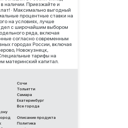
 в наличии. Приезжайте и
плат! · Максимально выгодный
нимальные процентные ставки на
ого на условиях, лучше
отдел с широчайшим выбором
модельного ряда, включая
енные согласно современным
ных городах России, включая
ерово, Новокузнецк,
 Специальные тарифы на
ем материнский капитал.
Сочи
Тольятти
Самара
Екатеринбург
Все города
Дону
город
Описание продукта
к
Политика