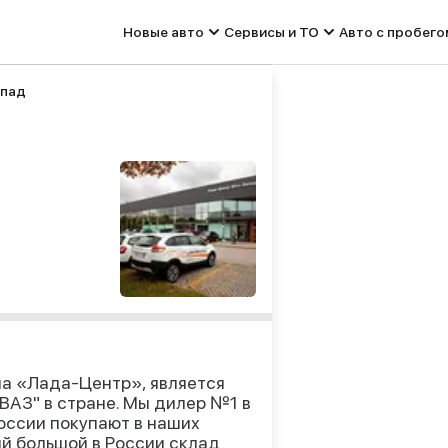
Новые авто
Сервисы и ТО
Авто с пробего
апад
па «Лада-Центр», является
АЗ" в стране. Мы дилер №1 в
оссии покупают в наших
ый большой в России склад