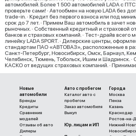
автомобилей. Более 1 500 автомобилей LADA с ПТС
проверьте сами! · Автообмен на новую LADA без до
trade-in. · Кредит без первого взноса или под ми
срок до 7 лет. · Примем Ваш автомобиль в зачет нов
рыночных. · Собственный кредитный и страховой 
банков и страховых компаний. · ​Тест-драйв всего 
линейку LADA SPORT. · Дилерские центры, оформл
стандартам ПАО «АВТОВАЗ», расположенные в раз
Санкт-Петербург, Новосибирск, Омск, Барнаул, Кем
Челябинск, Тюмень, Тобольск, Ишим и Шадринск. ·
КАСКО​ от ведущих страховых компаний​. · Принима
Новые
Авто с пробегом
Города
автомобили
Каталог авто с
Москва
Бренды
пробегом
Пенза
Кредиты
Заказ автомобиля
Казань
Сравнения
Выкуп
Краснодар
моделей
Ростов-на-
Отзывы об авто
Юр. лицам и ИП
Нижний Нов
Дилеры
Новосибирс