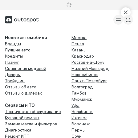
Новые автомобили
Москва
Бренды
Пенза
Лучшие авто
Казань
Кредиты
Краснодар
Лизинг
Ростов-на-Дону
Сравнения моделей
Нижний Новгород
Дилеры
Новосибирск
Трейд-ин
Санкт-Петербург
Отзывы об авто
Волгоград
Отзывы о дилерах
Тамбов
Мурманск
Сервисы и ТО
Уфа
Техническое обслуживание
Челябинск
Кузовной ремонт
Ижевск
Замена масла и фильтров
Воронеж
Диагностика
Пермь
Ремонт КПП
Сочи