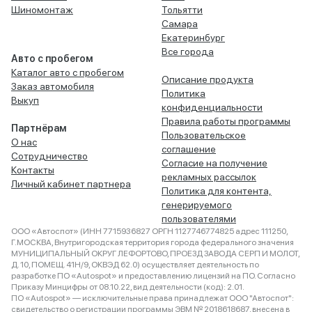
Шиномонтаж
Тольятти
Самара
Екатеринбург
Все города
Авто с пробегом
Каталог авто с пробегом
Описание продукта
Заказ автомобиля
Политика
Выкуп
конфиденциальности
Правила работы программы
Партнёрам
Пользовательское
О нас
соглашение
Сотрудничество
Согласие на получение
Контакты
рекламных рассылок
Личный кабинет партнера
Политика для контента,
генерируемого
пользователями
ООО «Автоспот» (ИНН 7715936827 ОРГН 1127746774825 адрес 111250,
Г.МОСКВА, Внутригородская территория города федерального значения
МУНИЦИПАЛЬНЫЙ ОКРУГ ЛЕФОРТОВО, ПРОЕЗД ЗАВОДА СЕРП И МОЛОТ,
Д. 10, ПОМЕЩ. 41Н/9, ОКВЭД 62.0) осуществляет деятельность по
разработке ПО «Autospot» и предоставлению лицензий на ПО. Согласно
Приказу Минцифры от 08.10.22, вид деятельности (код): 2.01.
ПО «Autospot» — исключительные права принадлежат ООО "Автоспот":
свидетельство о регистрации программы ЭВМ № 2018618687, внесена в