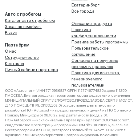
Екатеринбург
Все города
Авто с пробегом
Каталог авто с пробегом
Описание продукта
Заказ автомобиля
Политика
Выкуп
конфиденциальности
Правила работы программы
Партнёрам
Пользовательское
О нас
соглашение
Сотрудничество
Согласие на получение
Контакты
рекламных рассылок
Личный кабинет партнера
Политика для контента,
генерируемого
пользователями
ООО «Автоспот» (ИНН 7715936827 ОРГН 1127746774825 адрес 111250,
Г.МОСКВА, Внутригородская территория города федерального значения
МУНИЦИПАЛЬНЫЙ ОКРУГ ЛЕФОРТОВО, ПРОЕЗД ЗАВОДА СЕРП И МОЛОТ,
Д. 10, ПОМЕЩ. 41Н/9, ОКВЭД 62.0) осуществляет деятельность по
разработке ПО «Autospot» и предоставлению лицензий на ПО. Согласно
Приказу Минцифры от 08.10.22, вид деятельности (код): 2.01.
ПО «Autospot» — исключительные права принадлежат ООО "Автоспот":
свидетельство о регистрации программы ЭВМ № 2018618687, внесена в
Реестр программ для ЭВМ, реестровая запись № 28745 от 09.07.2025 г.
Функциональные характеристики Программы указаны по ссылке: