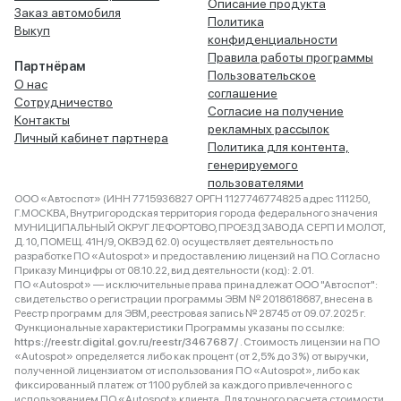
Описание продукта
Заказ автомобиля
Политика
Выкуп
конфиденциальности
Правила работы программы
Партнёрам
Пользовательское
О нас
соглашение
Сотрудничество
Согласие на получение
Контакты
рекламных рассылок
Личный кабинет партнера
Политика для контента,
генерируемого
пользователями
ООО «Автоспот» (ИНН 7715936827 ОРГН 1127746774825 адрес 111250,
Г.МОСКВА, Внутригородская территория города федерального значения
МУНИЦИПАЛЬНЫЙ ОКРУГ ЛЕФОРТОВО, ПРОЕЗД ЗАВОДА СЕРП И МОЛОТ,
Д. 10, ПОМЕЩ. 41Н/9, ОКВЭД 62.0) осуществляет деятельность по
разработке ПО «Autospot» и предоставлению лицензий на ПО. Согласно
Приказу Минцифры от 08.10.22, вид деятельности (код): 2.01.
ПО «Autospot» — исключительные права принадлежат ООО "Автоспот":
свидетельство о регистрации программы ЭВМ № 2018618687, внесена в
Реестр программ для ЭВМ, реестровая запись № 28745 от 09.07.2025 г.
Функциональные характеристики Программы указаны по ссылке:
https://reestr.digital.gov.ru/reestr/3467687/
. Стоимость лицензии на ПО
«Autospot» определяется либо как процент (от 2,5% до 3%) от выручки,
полученной лицензиатом от использования ПО «Autospot», либо как
фиксированный платеж от 1100 рублей за каждого привлеченного с
использованием ПО «Autospot» клиента. Для точного расчета стоимости