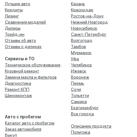
Лучшие авто
Казань
Кредиты
Краснодар
Лизинг
Ростов-на-Дону
Сравнения моделей
Нижний Новгород
Дилеры
Новосибирск
Трейд-ин
Санкт-Петербург
Отзывы об авто
Волгоград
Отзывы о дилерах
Тамбов
Мурманск
Сервисы и ТО
Уфа
Техническое обслуживание
Челябинск
Кузовной ремонт
Ижевск
Замена масла и фильтров
Воронеж
Диагностика
Пермь
Ремонт КПП
Сочи
Шиномонтаж
Тольятти
Самара
Екатеринбург
Все города
Авто с пробегом
Каталог авто с пробегом
Описание продукта
Заказ автомобиля
Политика
Выкуп