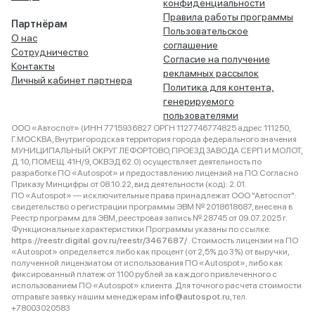
конфиденциальности
Правила работы программы
Партнёрам
Пользовательское
О нас
соглашение
Сотрудничество
Согласие на получение
Контакты
рекламных рассылок
Личный кабинет партнера
Политика для контента,
генерируемого
пользователями
ООО «Автоспот» (ИНН 7715936827 ОРГН 1127746774825 адрес 111250,
Г.МОСКВА, Внутригородская территория города федерального значения
МУНИЦИПАЛЬНЫЙ ОКРУГ ЛЕФОРТОВО, ПРОЕЗД ЗАВОДА СЕРП И МОЛОТ,
Д. 10, ПОМЕЩ. 41Н/9, ОКВЭД 62.0) осуществляет деятельность по
разработке ПО «Autospot» и предоставлению лицензий на ПО. Согласно
Приказу Минцифры от 08.10.22, вид деятельности (код): 2.01.
ПО «Autospot» — исключительные права принадлежат ООО "Автоспот":
свидетельство о регистрации программы ЭВМ № 2018618687, внесена в
Реестр программ для ЭВМ, реестровая запись № 28745 от 09.07.2025 г.
Функциональные характеристики Программы указаны по ссылке:
https://reestr.digital.gov.ru/reestr/3467687/
. Стоимость лицензии на ПО
«Autospot» определяется либо как процент (от 2,5% до 3%) от выручки,
полученной лицензиатом от использования ПО «Autospot», либо как
фиксированный платеж от 1100 рублей за каждого привлеченного с
использованием ПО «Autospot» клиента. Для точного расчета стоимости
отправьте заявку нашим менеджерам
info@autospot.ru
, тел.
+78003020583