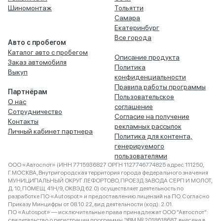
Шиномонтаж
Тольятти
Самара
Екатеринбург
Все города
Авто с пробегом
Каталог авто с пробегом
Описание продукта
Заказ автомобиля
Политика
Выкуп
конфиденциальности
Правила работы программы
Партнёрам
Пользовательское
О нас
соглашение
Сотрудничество
Согласие на получение
Контакты
рекламных рассылок
Личный кабинет партнера
Политика для контента,
генерируемого
пользователями
ООО «Автоспот» (ИНН 7715936827 ОРГН 1127746774825 адрес 111250,
Г.МОСКВА, Внутригородская территория города федерального значения
МУНИЦИПАЛЬНЫЙ ОКРУГ ЛЕФОРТОВО, ПРОЕЗД ЗАВОДА СЕРП И МОЛОТ,
Д. 10, ПОМЕЩ. 41Н/9, ОКВЭД 62.0) осуществляет деятельность по
разработке ПО «Autospot» и предоставлению лицензий на ПО. Согласно
Приказу Минцифры от 08.10.22, вид деятельности (код): 2.01.
ПО «Autospot» — исключительные права принадлежат ООО "Автоспот":
свидетельство о регистрации программы ЭВМ № 2018618687, внесена в