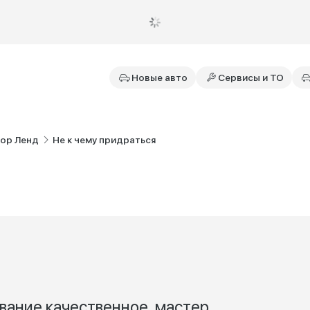
Новые авто
Сервисы и ТО
тор Ленд
Не к чему придраться
вание качественное, мастер