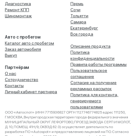
Диагностика
Пермь
Ремонт КПП
Сочи
Шиномонтаж
Тольятти
Самара
Екатеринбург
Все города
Авто с пробегом
Каталог авто с пробегом
Описание продукта
Заказ автомобиля
Политика
Выкуп
конфиденциальности
Правила работы программы
Партнёрам
Пользовательское
О нас
соглашение
Сотрудничество
Согласие на получение
Контакты
рекламных рассылок
Личный кабинет партнера
Политика для контента,
генерируемого
пользователями
ООО «Автоспот» (ИНН 7715936827 ОРГН 1127746774825 адрес 111250,
Г.МОСКВА, Внутригородская территория города федерального значения
МУНИЦИПАЛЬНЫЙ ОКРУГ ЛЕФОРТОВО, ПРОЕЗД ЗАВОДА СЕРП И МОЛОТ,
Д. 10, ПОМЕЩ. 41Н/9, ОКВЭД 62.0) осуществляет деятельность по
разработке ПО «Autospot» и предоставлению лицензий на ПО. Согласно