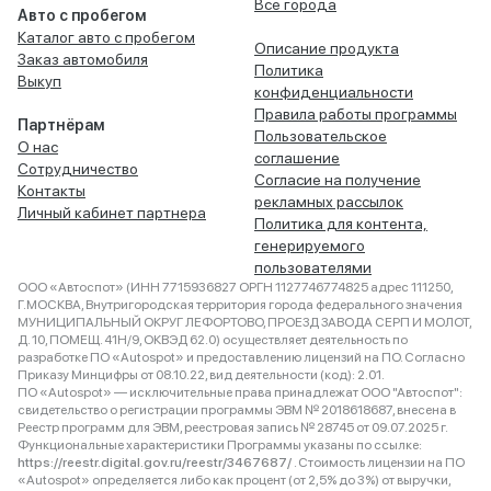
Все города
Авто с пробегом
Каталог авто с пробегом
Описание продукта
Заказ автомобиля
Политика
Выкуп
конфиденциальности
Правила работы программы
Партнёрам
Пользовательское
О нас
соглашение
Сотрудничество
Согласие на получение
Контакты
рекламных рассылок
Личный кабинет партнера
Политика для контента,
генерируемого
пользователями
ООО «Автоспот» (ИНН 7715936827 ОРГН 1127746774825 адрес 111250,
Г.МОСКВА, Внутригородская территория города федерального значения
МУНИЦИПАЛЬНЫЙ ОКРУГ ЛЕФОРТОВО, ПРОЕЗД ЗАВОДА СЕРП И МОЛОТ,
Д. 10, ПОМЕЩ. 41Н/9, ОКВЭД 62.0) осуществляет деятельность по
разработке ПО «Autospot» и предоставлению лицензий на ПО. Согласно
Приказу Минцифры от 08.10.22, вид деятельности (код): 2.01.
ПО «Autospot» — исключительные права принадлежат ООО "Автоспот":
свидетельство о регистрации программы ЭВМ № 2018618687, внесена в
Реестр программ для ЭВМ, реестровая запись № 28745 от 09.07.2025 г.
Функциональные характеристики Программы указаны по ссылке:
https://reestr.digital.gov.ru/reestr/3467687/
. Стоимость лицензии на ПО
«Autospot» определяется либо как процент (от 2,5% до 3%) от выручки,