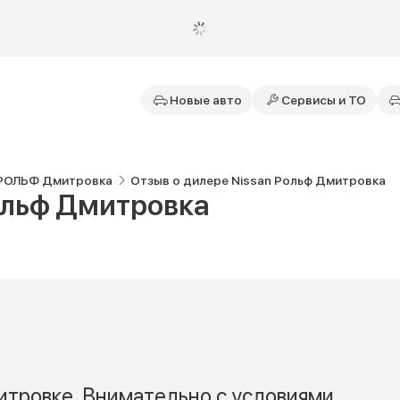
Новые авто
Сервисы и ТО
 РОЛЬФ Дмитровка
Отзыв о дилере Nissan Рольф Дмитровка
Рольф Дмитровка
итровке. Внимательно с условиями