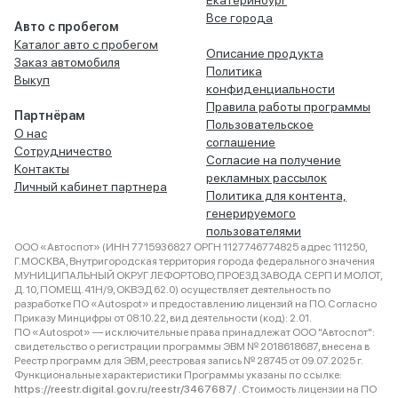
Екатеринбург
Все города
Авто с пробегом
Каталог авто с пробегом
Описание продукта
Заказ автомобиля
Политика
Выкуп
конфиденциальности
Правила работы программы
Партнёрам
Пользовательское
О нас
соглашение
Сотрудничество
Согласие на получение
Контакты
рекламных рассылок
Личный кабинет партнера
Политика для контента,
генерируемого
пользователями
ООО «Автоспот» (ИНН 7715936827 ОРГН 1127746774825 адрес 111250,
Г.МОСКВА, Внутригородская территория города федерального значения
МУНИЦИПАЛЬНЫЙ ОКРУГ ЛЕФОРТОВО, ПРОЕЗД ЗАВОДА СЕРП И МОЛОТ,
Д. 10, ПОМЕЩ. 41Н/9, ОКВЭД 62.0) осуществляет деятельность по
разработке ПО «Autospot» и предоставлению лицензий на ПО. Согласно
Приказу Минцифры от 08.10.22, вид деятельности (код): 2.01.
ПО «Autospot» — исключительные права принадлежат ООО "Автоспот":
свидетельство о регистрации программы ЭВМ № 2018618687, внесена в
Реестр программ для ЭВМ, реестровая запись № 28745 от 09.07.2025 г.
Функциональные характеристики Программы указаны по ссылке:
https://reestr.digital.gov.ru/reestr/3467687/
. Стоимость лицензии на ПО