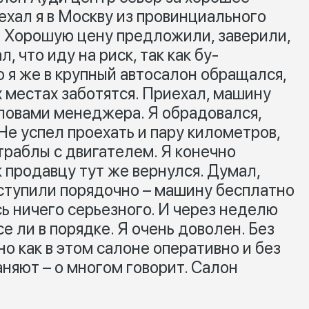
ехал я в Москву из провинциального
. Хорошую цену предложили, заверили,
, что иду на риск, так как бу-
 я же в крупный автосалон обращался,
их местах заботятся. Приехал, машину
словами менеджера. Я обрадовался,
 Не успел проехать и пару километров,
траблы с двигателем. Я конечно
 продавцу тут же вернулся. Думал,
оступили порядочно – машину бесплатно
ь ничего серьезного. И через неделю
е ли в порядке. Я очень доволен. Без
о как в этом салоне оперативно и без
няют – о многом говорит. Салон
.