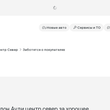
Новые авто
Сервисы и ТО
ентр Север
Заботятся о покупателях
алон Ауди центр север за хорошее