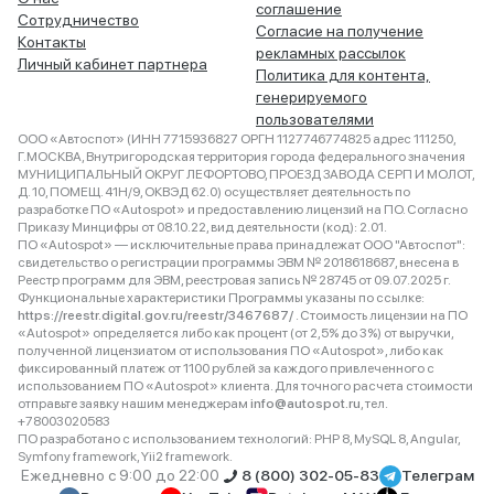
соглашение
Сотрудничество
Согласие на получение
Контакты
рекламных рассылок
Личный кабинет партнера
Политика для контента,
генерируемого
пользователями
ООО «Автоспот» (ИНН 7715936827 ОРГН 1127746774825 адрес 111250,
Г.МОСКВА, Внутригородская территория города федерального значения
МУНИЦИПАЛЬНЫЙ ОКРУГ ЛЕФОРТОВО, ПРОЕЗД ЗАВОДА СЕРП И МОЛОТ,
Д. 10, ПОМЕЩ. 41Н/9, ОКВЭД 62.0) осуществляет деятельность по
разработке ПО «Autospot» и предоставлению лицензий на ПО. Согласно
Приказу Минцифры от 08.10.22, вид деятельности (код): 2.01.
ПО «Autospot» — исключительные права принадлежат ООО "Автоспот":
свидетельство о регистрации программы ЭВМ № 2018618687, внесена в
Реестр программ для ЭВМ, реестровая запись № 28745 от 09.07.2025 г.
Функциональные характеристики Программы указаны по ссылке:
https://reestr.digital.gov.ru/reestr/3467687/
. Стоимость лицензии на ПО
«Autospot» определяется либо как процент (от 2,5% до 3%) от выручки,
полученной лицензиатом от использования ПО «Autospot», либо как
фиксированный платеж от 1100 рублей за каждого привлеченного с
использованием ПО «Autospot» клиента. Для точного расчета стоимости
отправьте заявку нашим менеджерам
info@autospot.ru
, тел.
+78003020583
ПО разработано с использованием технологий: PHP 8, MySQL 8, Angular,
Symfony framework, Yii2 framework.
Ежедневно с 9:00 до 22:00
8 (800) 302-05-83
Телеграм