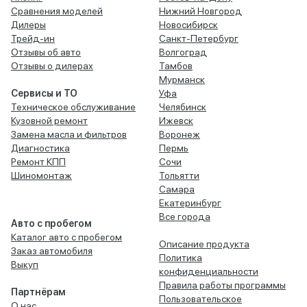
Сравнения моделей
Нижний Новгород
Дилеры
Новосибирск
Трейд-ин
Санкт-Петербург
Отзывы об авто
Волгоград
Отзывы о дилерах
Тамбов
Мурманск
Сервисы и ТО
Уфа
Техническое обслуживание
Челябинск
Кузовной ремонт
Ижевск
Замена масла и фильтров
Воронеж
Диагностика
Пермь
Ремонт КПП
Сочи
Шиномонтаж
Тольятти
Самара
Екатеринбург
Все города
Авто с пробегом
Каталог авто с пробегом
Описание продукта
Заказ автомобиля
Политика
Выкуп
конфиденциальности
Правила работы программы
Партнёрам
Пользовательское
О нас