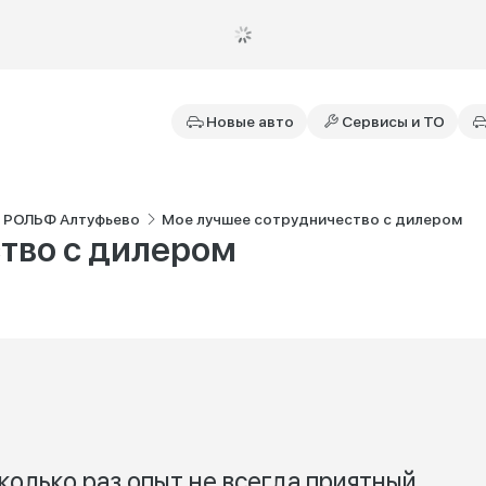
Новые авто
Сервисы и ТО
i РОЛЬФ Алтуфьево
Мое лучшее сотрудничество с дилером
тво с дилером
колько раз,опыт не всегда приятный…