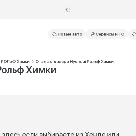
Новые авто
Сервисы и ТО
i РОЛЬФ Химки
Отзыв о дилере Hyundai Рольф Химки
 Рольф Химки
 здесь если выбираете из Хенде или