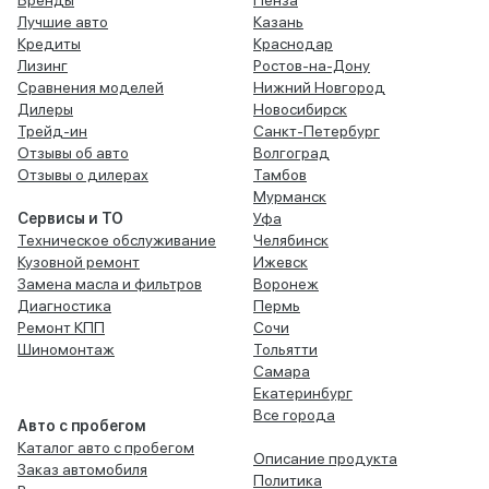
Бренды
Пенза
Лучшие авто
Казань
Кредиты
Краснодар
Лизинг
Ростов-на-Дону
Сравнения моделей
Нижний Новгород
Дилеры
Новосибирск
Трейд-ин
Санкт-Петербург
Отзывы об авто
Волгоград
Отзывы о дилерах
Тамбов
Мурманск
Сервисы и ТО
Уфа
Техническое обслуживание
Челябинск
Кузовной ремонт
Ижевск
Замена масла и фильтров
Воронеж
Диагностика
Пермь
Ремонт КПП
Сочи
Шиномонтаж
Тольятти
Самара
Екатеринбург
Все города
Авто с пробегом
Каталог авто с пробегом
Описание продукта
Заказ автомобиля
Политика