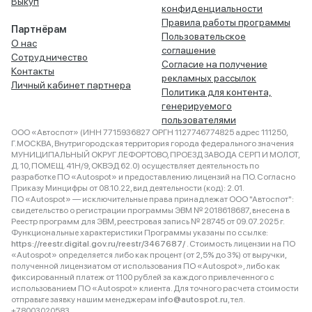
Выкуп
конфиденциальности
Правила работы программы
Партнёрам
Пользовательское
О нас
соглашение
Сотрудничество
Согласие на получение
Контакты
рекламных рассылок
Личный кабинет партнера
Политика для контента,
генерируемого
пользователями
ООО «Автоспот» (ИНН 7715936827 ОРГН 1127746774825 адрес 111250,
Г.МОСКВА, Внутригородская территория города федерального значения
МУНИЦИПАЛЬНЫЙ ОКРУГ ЛЕФОРТОВО, ПРОЕЗД ЗАВОДА СЕРП И МОЛОТ,
Д. 10, ПОМЕЩ. 41Н/9, ОКВЭД 62.0) осуществляет деятельность по
разработке ПО «Autospot» и предоставлению лицензий на ПО. Согласно
Приказу Минцифры от 08.10.22, вид деятельности (код): 2.01.
ПО «Autospot» — исключительные права принадлежат ООО "Автоспот":
свидетельство о регистрации программы ЭВМ № 2018618687, внесена в
Реестр программ для ЭВМ, реестровая запись № 28745 от 09.07.2025 г.
Функциональные характеристики Программы указаны по ссылке:
https://reestr.digital.gov.ru/reestr/3467687/
. Стоимость лицензии на ПО
«Autospot» определяется либо как процент (от 2,5% до 3%) от выручки,
полученной лицензиатом от использования ПО «Autospot», либо как
фиксированный платеж от 1100 рублей за каждого привлеченного с
использованием ПО «Autospot» клиента. Для точного расчета стоимости
отправьте заявку нашим менеджерам
info@autospot.ru
, тел.
+78003020583