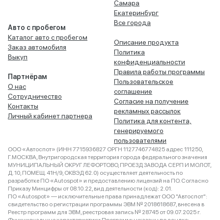
Самара
Екатеринбург
Все города
Авто с пробегом
Каталог авто с пробегом
Описание продукта
Заказ автомобиля
Политика
Выкуп
конфиденциальности
Правила работы программы
Партнёрам
Пользовательское
О нас
соглашение
Сотрудничество
Согласие на получение
Контакты
рекламных рассылок
Личный кабинет партнера
Политика для контента,
генерируемого
пользователями
ООО «Автоспот» (ИНН 7715936827 ОРГН 1127746774825 адрес 111250,
Г.МОСКВА, Внутригородская территория города федерального значения
МУНИЦИПАЛЬНЫЙ ОКРУГ ЛЕФОРТОВО, ПРОЕЗД ЗАВОДА СЕРП И МОЛОТ,
Д. 10, ПОМЕЩ. 41Н/9, ОКВЭД 62.0) осуществляет деятельность по
разработке ПО «Autospot» и предоставлению лицензий на ПО. Согласно
Приказу Минцифры от 08.10.22, вид деятельности (код): 2.01.
ПО «Autospot» — исключительные права принадлежат ООО "Автоспот":
свидетельство о регистрации программы ЭВМ № 2018618687, внесена в
Реестр программ для ЭВМ, реестровая запись № 28745 от 09.07.2025 г.