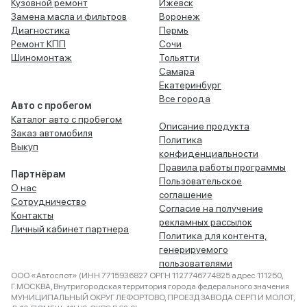
Кузовной ремонт
Ижевск
Замена масла и фильтров
Воронеж
Диагностика
Пермь
Ремонт КПП
Сочи
Шиномонтаж
Тольятти
Самара
Екатеринбург
Все города
Авто с пробегом
Каталог авто с пробегом
Описание продукта
Заказ автомобиля
Политика
Выкуп
конфиденциальности
Правила работы программы
Партнёрам
Пользовательское
О нас
соглашение
Сотрудничество
Согласие на получение
Контакты
рекламных рассылок
Личный кабинет партнера
Политика для контента,
генерируемого
пользователями
ООО «Автоспот» (ИНН 7715936827 ОРГН 1127746774825 адрес 111250,
Г.МОСКВА, Внутригородская территория города федерального значения
МУНИЦИПАЛЬНЫЙ ОКРУГ ЛЕФОРТОВО, ПРОЕЗД ЗАВОДА СЕРП И МОЛОТ,