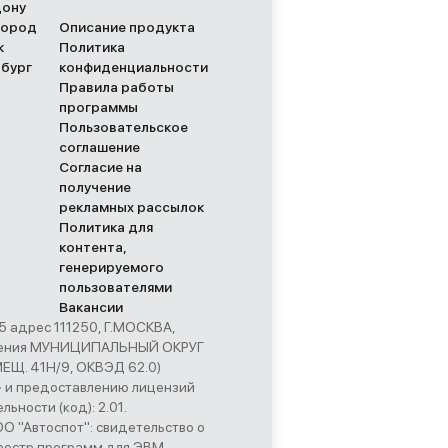
Дону
город
Описание продукта
к
Политика
рбург
конфиденциальности
Правила работы
программы
Пользовательское
соглашение
Согласие на
получение
рекламных рассылок
Политика для
контента,
генерируемого
пользователями
Вакансии
адрес 111250, Г.МОСКВА,
начения МУНИЦИПАЛЬНЫЙ ОКРУГ
Щ. 41Н/9, ОКВЭД 62.0)
» и предоставлению лицензий
ьности (код): 2.01.
 "Автоспот": свидетельство о
еестр программ для ЭВМ,