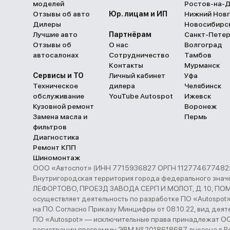
моделей
Ростов-на-
Отзывы об авто
Юр. лицам и ИП
Нижний Нов
Дилеры
Новосибирс
Лучшие авто
Партнёрам
Санкт-Пете
Отзывы об
О нас
Волгоград
автосалонах
Сотрудничество
Тамбов
Контакты
Мурманск
Сервисы и ТО
Личный кабинет
Уфа
Техническое
дилера
Челябинск
обслуживание
YouTube Autospot
Ижевск
Кузовной ремонт
Воронеж
Замена масла и
Пермь
фильтров
Диагностика
Ремонт КПП
Шиномонтаж
ООО «Автоспот» (ИНН 7715936827 ОРГН 1127746774825 
Внутригородская территория города федерального з
ЛЕФОРТОВО, ПРОЕЗД ЗАВОДА СЕРП И МОЛОТ, Д. 10, ПОМЕ
осуществляет деятельность по разработке ПО «Autospot
на ПО. Согласно Приказу Минцифры от 08.10.22, вид деятел
ПО «Autospot» — исключительные права принадлежат ООО
регистрации программы ЭВМ № 2018618687, внесена в Р