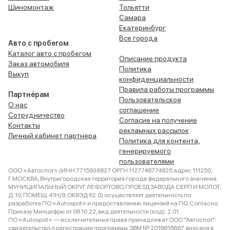
Шиномонтаж
Тольятти
Самара
Екатеринбург
Все города
Авто с пробегом
Каталог авто с пробегом
Описание продукта
Заказ автомобиля
Политика
Выкуп
конфиденциальности
Правила работы программы
Партнёрам
Пользовательское
О нас
соглашение
Сотрудничество
Согласие на получение
Контакты
рекламных рассылок
Личный кабинет партнера
Политика для контента,
генерируемого
пользователями
ООО «Автоспот» (ИНН 7715936827 ОРГН 1127746774825 адрес 111250,
Г.МОСКВА, Внутригородская территория города федерального значения
МУНИЦИПАЛЬНЫЙ ОКРУГ ЛЕФОРТОВО, ПРОЕЗД ЗАВОДА СЕРП И МОЛОТ,
Д. 10, ПОМЕЩ. 41Н/9, ОКВЭД 62.0) осуществляет деятельность по
разработке ПО «Autospot» и предоставлению лицензий на ПО. Согласно
Приказу Минцифры от 08.10.22, вид деятельности (код): 2.01.
ПО «Autospot» — исключительные права принадлежат ООО "Автоспот":
свидетельство о регистрации программы ЭВМ № 2018618687, внесена в