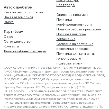
Екатеринбург
Все города
Авто с пробегом
Каталог авто с пробегом
Описание продукта
Заказ автомобиля
Политика
Выкуп
конфиденциальности
Правила работы программы
Партнёрам
Пользовательское
О нас
соглашение
Сотрудничество
Согласие на получение
Контакты
рекламных рассылок
Личный кабинет партнера
Политика для контента,
генерируемого
пользователями
ООО «Автоспот» (ИНН 7715936827 ОРГН 1127746774825 адрес 111250,
Г.МОСКВА, Внутригородская территория города федерального значения
МУНИЦИПАЛЬНЫЙ ОКРУГ ЛЕФОРТОВО, ПРОЕЗД ЗАВОДА СЕРП И МОЛОТ,
Д. 10, ПОМЕЩ. 41Н/9, ОКВЭД 62.0) осуществляет деятельность по
разработке ПО «Autospot» и предоставлению лицензий на ПО. Согласно
Приказу Минцифры от 08.10.22, вид деятельности (код): 2.01.
ПО «Autospot» — исключительные права принадлежат ООО "Автоспот":
свидетельство о регистрации программы ЭВМ № 2018618687, внесена в
Реестр программ для ЭВМ, реестровая запись № 28745 от 09.07.2025 г.
Функциональные характеристики Программы указаны по ссылке:
https://reestr.digital.gov.ru/reestr/3467687/
. Стоимость лицензии на ПО