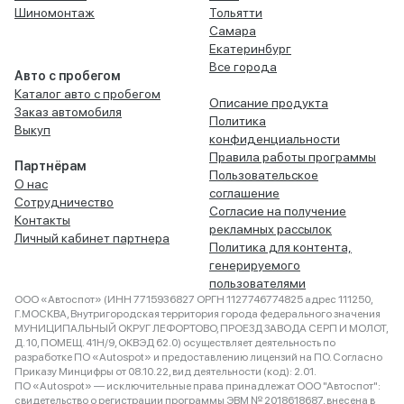
Шиномонтаж
Тольятти
Самара
Екатеринбург
Все города
Авто с пробегом
Каталог авто с пробегом
Описание продукта
Заказ автомобиля
Политика
Выкуп
конфиденциальности
Правила работы программы
Партнёрам
Пользовательское
О нас
соглашение
Сотрудничество
Согласие на получение
Контакты
рекламных рассылок
Личный кабинет партнера
Политика для контента,
генерируемого
пользователями
ООО «Автоспот» (ИНН 7715936827 ОРГН 1127746774825 адрес 111250,
Г.МОСКВА, Внутригородская территория города федерального значения
МУНИЦИПАЛЬНЫЙ ОКРУГ ЛЕФОРТОВО, ПРОЕЗД ЗАВОДА СЕРП И МОЛОТ,
Д. 10, ПОМЕЩ. 41Н/9, ОКВЭД 62.0) осуществляет деятельность по
разработке ПО «Autospot» и предоставлению лицензий на ПО. Согласно
Приказу Минцифры от 08.10.22, вид деятельности (код): 2.01.
ПО «Autospot» — исключительные права принадлежат ООО "Автоспот":
свидетельство о регистрации программы ЭВМ № 2018618687, внесена в