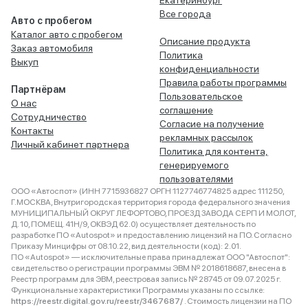
Екатеринбург
Все города
Авто с пробегом
Каталог авто с пробегом
Описание продукта
Заказ автомобиля
Политика
Выкуп
конфиденциальности
Правила работы программы
Партнёрам
Пользовательское
О нас
соглашение
Сотрудничество
Согласие на получение
Контакты
рекламных рассылок
Личный кабинет партнера
Политика для контента,
генерируемого
пользователями
ООО «Автоспот» (ИНН 7715936827 ОРГН 1127746774825 адрес 111250,
Г.МОСКВА, Внутригородская территория города федерального значения
МУНИЦИПАЛЬНЫЙ ОКРУГ ЛЕФОРТОВО, ПРОЕЗД ЗАВОДА СЕРП И МОЛОТ,
Д. 10, ПОМЕЩ. 41Н/9, ОКВЭД 62.0) осуществляет деятельность по
разработке ПО «Autospot» и предоставлению лицензий на ПО. Согласно
Приказу Минцифры от 08.10.22, вид деятельности (код): 2.01.
ПО «Autospot» — исключительные права принадлежат ООО "Автоспот":
свидетельство о регистрации программы ЭВМ № 2018618687, внесена в
Реестр программ для ЭВМ, реестровая запись № 28745 от 09.07.2025 г.
Функциональные характеристики Программы указаны по ссылке:
https://reestr.digital.gov.ru/reestr/3467687/
. Стоимость лицензии на ПО