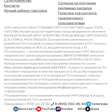
Сотрудничество
Согласие на получение
Контакты
рекламных рассылок
Личный кабинет партнера
Политика для контента,
генерируемого
пользователями
ООО «Автоспот» (ИНН 7715936827 ОРГН 1127746774825 адрес 111250,
Г.МОСКВА, Внутригородская территория города федерального значения
МУНИЦИПАЛЬНЫЙ ОКРУГ ЛЕФОРТОВО, ПРОЕЗД ЗАВОДА СЕРП И МОЛОТ,
Д. 10, ПОМЕЩ. 41Н/9, ОКВЭД 62.0) осуществляет деятельность по
разработке ПО «Autospot» и предоставлению лицензий на ПО. Согласно
Приказу Минцифры от 08.10.22, вид деятельности (код): 2.01.
ПО «Autospot» — исключительные права принадлежат ООО "Автоспот":
свидетельство о регистрации программы ЭВМ № 2018618687, внесена в
Реестр программ для ЭВМ, реестровая запись № 28745 от 09.07.2025 г.
Функциональные характеристики Программы указаны по ссылке:
https://reestr.digital.gov.ru/reestr/3467687/
. Стоимость лицензии на ПО
«Autospot» определяется либо как процент (от 2,5% до 3%) от выручки,
полученной лицензиатом от использования ПО «Autospot», либо как
фиксированный платеж от 1100 рублей за каждого привлеченного с
использованием ПО «Autospot» клиента. Для точного расчета стоимости
отправьте заявку нашим менеджерам
info@autospot.ru
, тел.
+78003020583
ПО разработано с использованием технологий: PHP 8, MySQL 8, Angular,
Symfony framework, Yii2 framework.
Ежедневно с 9:00 до 22:00
8 (800) 302-05-83
Телеграм
Вконтакте
YouTube
Rutube
MAX
Дзен