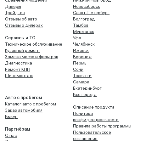
Сравнения моделей
Нижний Новгород
Дилеры
Новосибирск
Трейд-ин
Санкт-Петербург
Отзывы об авто
Волгоград
Отзывы о дилерах
Тамбов
Мурманск
Сервисы и ТО
Уфа
Техническое обслуживание
Челябинск
Кузовной ремонт
Ижевск
Замена масла и фильтров
Воронеж
Диагностика
Пермь
Ремонт КПП
Сочи
Шиномонтаж
Тольятти
Самара
Екатеринбург
Все города
Авто с пробегом
Каталог авто с пробегом
Описание продукта
Заказ автомобиля
Политика
Выкуп
конфиденциальности
Правила работы программы
Партнёрам
Пользовательское
О нас
соглашение