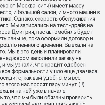
еко от Москва-сити) имеет массу
сто, и большой салон, и много машин в
итика. Однако, скорость обслуживания
его. Мы записались на тест-драйв на
ера Дмитрия, нас автомобиль будет
уть раньше, пока оформили договор и
прошло немного времени. Выехали на
го. Мы в это день и планировали
енеджером заполнили заявку на
, и мы узнали, что кредит одобрен
а все формальности ушло еще два часа.
посидите, как вам удобно, мы все
 этого нас просят пару минут (!!)
ехали на ней уже в начале
 то, что мы были обязаны проверить
 на корпусе) нам пришлось уже по