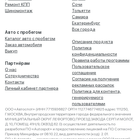
Ремонт КПП
Сочи
Шиномонтаж
Тольятти
Самара
Екатеринбург
Все города
Авто с пробегом
Каталог авто с пробегом
Описание продукта
Заказ автомобиля
Политика
Выкуп
конфиденциальности
Правила работы программы
Партнёрам
Пользовательское
О нас
соглашение
Сотрудничество
Согласие на получение
Контакты
рекламных рассылок
Личный кабинет партнера
Политика для контента,
генерируемого
пользователями
ООО «Автоспот» (ИНН 7715936827 ОРГН 1127746774825 адрес 111250,
Г.МОСКВА, Внутригородская территория города федерального значения
МУНИЦИПАЛЬНЫЙ ОКРУГ ЛЕФОРТОВО, ПРОЕЗД ЗАВОДА СЕРП И МОЛОТ,
Д. 10, ПОМЕЩ. 41Н/9, ОКВЭД 62.0) осуществляет деятельность по
разработке ПО «Autospot» и предоставлению лицензий на ПО. Согласно
Приказу Минцифры от 08.10.22, вид деятельности (код): 2.01.