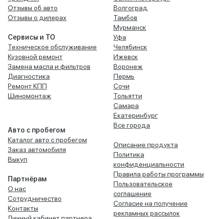
Отзывы об авто
Волгоград
Отзывы о дилерах
Тамбов
Мурманск
Сервисы и ТО
Уфа
Техническое обслуживание
Челябинск
Кузовной ремонт
Ижевск
Замена масла и фильтров
Воронеж
Диагностика
Пермь
Ремонт КПП
Сочи
Шиномонтаж
Тольятти
Самара
Екатеринбург
Все города
Авто с пробегом
Каталог авто с пробегом
Описание продукта
Заказ автомобиля
Политика
Выкуп
конфиденциальности
Правила работы программы
Партнёрам
Пользовательское
О нас
соглашение
Сотрудничество
Согласие на получение
Контакты
рекламных рассылок
Личный кабинет партнера