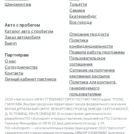
Шиномонтаж
Тольятти
Самара
Екатеринбург
Все города
Авто с пробегом
Каталог авто с пробегом
Описание продукта
Заказ автомобиля
Политика
Выкуп
конфиденциальности
Правила работы программы
Партнёрам
Пользовательское
О нас
соглашение
Сотрудничество
Согласие на получение
Контакты
рекламных рассылок
Личный кабинет партнера
Политика для контента,
генерируемого
пользователями
ООО «Автоспот» (ИНН 7715936827 ОРГН 1127746774825 адрес 111250,
Г.МОСКВА, Внутригородская территория города федерального значения
МУНИЦИПАЛЬНЫЙ ОКРУГ ЛЕФОРТОВО, ПРОЕЗД ЗАВОДА СЕРП И МОЛОТ,
Д. 10, ПОМЕЩ. 41Н/9, ОКВЭД 62.0) осуществляет деятельность по
разработке ПО «Autospot» и предоставлению лицензий на ПО. Согласно
Приказу Минцифры от 08.10.22, вид деятельности (код): 2.01.
ПО «Autospot» — исключительные права принадлежат ООО "Автоспот":
свидетельство о регистрации программы ЭВМ № 2018618687, внесена в