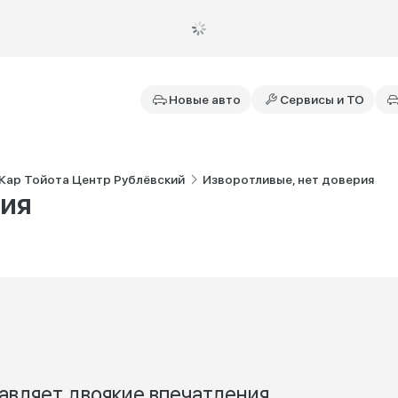
Новые авто
Сервисы и ТО
 Кар Тойота Центр Рублёвский
Изворотливые, нет доверия
рия
авляет двоякие впечатления.