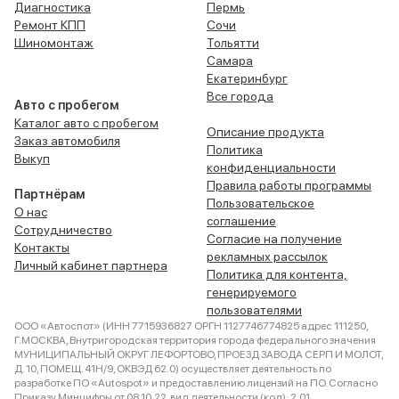
Диагностика
Пермь
Ремонт КПП
Сочи
Шиномонтаж
Тольятти
Самара
Екатеринбург
Все города
Авто с пробегом
Каталог авто с пробегом
Описание продукта
Заказ автомобиля
Политика
Выкуп
конфиденциальности
Правила работы программы
Партнёрам
Пользовательское
О нас
соглашение
Сотрудничество
Согласие на получение
Контакты
рекламных рассылок
Личный кабинет партнера
Политика для контента,
генерируемого
пользователями
ООО «Автоспот» (ИНН 7715936827 ОРГН 1127746774825 адрес 111250,
Г.МОСКВА, Внутригородская территория города федерального значения
МУНИЦИПАЛЬНЫЙ ОКРУГ ЛЕФОРТОВО, ПРОЕЗД ЗАВОДА СЕРП И МОЛОТ,
Д. 10, ПОМЕЩ. 41Н/9, ОКВЭД 62.0) осуществляет деятельность по
разработке ПО «Autospot» и предоставлению лицензий на ПО. Согласно
Приказу Минцифры от 08.10.22, вид деятельности (код): 2.01.