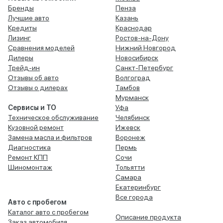
Бренды
Пенза
Лучшие авто
Казань
Кредиты
Краснодар
Лизинг
Ростов-на-Дону
Сравнения моделей
Нижний Новгород
Дилеры
Новосибирск
Трейд-ин
Санкт-Петербург
Отзывы об авто
Волгоград
Отзывы о дилерах
Тамбов
Мурманск
Сервисы и ТО
Уфа
Техническое обслуживание
Челябинск
Кузовной ремонт
Ижевск
Замена масла и фильтров
Воронеж
Диагностика
Пермь
Ремонт КПП
Сочи
Шиномонтаж
Тольятти
Самара
Екатеринбург
Все города
Авто с пробегом
Каталог авто с пробегом
Описание продукта
Заказ автомобиля