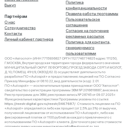
Политика
Выкуп
конфиденциальности
Правила работы программы
Партнёрам
Пользовательское
О нас
соглашение
Сотрудничество
Согласие на получение
Контакты
рекламных рассылок
Личный кабинет партнера
Политика для контента,
генерируемого
пользователями
ООО «Автоспот» (ИНН 7715936827 ОРГН 1127746774825 адрес 111250,
Г.МОСКВА, Внутригородская территория города федерального значения
МУНИЦИПАЛЬНЫЙ ОКРУГ ЛЕФОРТОВО, ПРОЕЗД ЗАВОДА СЕРП И МОЛОТ,
Д. 10, ПОМЕЩ. 41Н/9, ОКВЭД 62.0) осуществляет деятельность по
разработке ПО «Autospot» и предоставлению лицензий на ПО. Согласно
Приказу Минцифры от 08.10.22, вид деятельности (код): 2.01.
ПО «Autospot» — исключительные права принадлежат ООО "Автоспот":
свидетельство о регистрации программы ЭВМ № 2018618687, внесена в
Реестр программ для ЭВМ, реестровая запись № 28745 от 09.07.2025 г.
Функциональные характеристики Программы указаны по ссылке:
https://reestr.digital.gov.ru/reestr/3467687/
. Стоимость лицензии на ПО
«Autospot» определяется либо как процент (от 2,5% до 3%) от выручки,
полученной лицензиатом от использования ПО «Autospot», либо как
фиксированный платеж от 1100 рублей за каждого привлеченного с
использованием ПО «Autospot» клиента. Для точного расчета стоимости
отправьте заявку нашим менеджерам
info@autospot.ru
, тел.