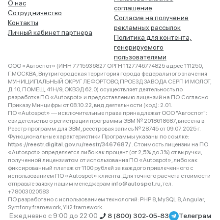
О нас
соглашение
Сотрудничество
Согласие на получение
Контакты
рекламных рассылок
Личный кабинет партнера
Политика для контента,
генерируемого
пользователями
ООО «Автоспот» (ИНН 7715936827 ОРГН 1127746774825 адрес 111250,
Г.МОСКВА, Внутригородская территория города федерального значения
МУНИЦИПАЛЬНЫЙ ОКРУГ ЛЕФОРТОВО, ПРОЕЗД ЗАВОДА СЕРП И МОЛОТ,
Д. 10, ПОМЕЩ. 41Н/9, ОКВЭД 62.0) осуществляет деятельность по
разработке ПО «Autospot» и предоставлению лицензий на ПО. Согласно
Приказу Минцифры от 08.10.22, вид деятельности (код): 2.01.
ПО «Autospot» — исключительные права принадлежат ООО "Автоспот":
свидетельство о регистрации программы ЭВМ № 2018618687, внесена в
Реестр программ для ЭВМ, реестровая запись № 28745 от 09.07.2025 г.
Функциональные характеристики Программы указаны по ссылке:
https://reestr.digital.gov.ru/reestr/3467687/
. Стоимость лицензии на ПО
«Autospot» определяется либо как процент (от 2,5% до 3%) от выручки,
полученной лицензиатом от использования ПО «Autospot», либо как
фиксированный платеж от 1100 рублей за каждого привлеченного с
использованием ПО «Autospot» клиента. Для точного расчета стоимости
отправьте заявку нашим менеджерам
info@autospot.ru
, тел.
+78003020583
ПО разработано с использованием технологий: PHP 8, MySQL 8, Angular,
Symfony framework, Yii2 framework.
Ежедневно с 9:00 до 22:00
8 (800) 302-05-83
Телеграм