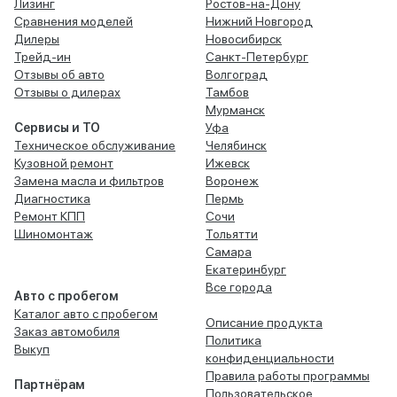
Лизинг
Ростов-на-Дону
Сравнения моделей
Нижний Новгород
Дилеры
Новосибирск
Трейд-ин
Санкт-Петербург
Отзывы об авто
Волгоград
Отзывы о дилерах
Тамбов
Мурманск
Сервисы и ТО
Уфа
Техническое обслуживание
Челябинск
Кузовной ремонт
Ижевск
Замена масла и фильтров
Воронеж
Диагностика
Пермь
Ремонт КПП
Сочи
Шиномонтаж
Тольятти
Самара
Екатеринбург
Все города
Авто с пробегом
Каталог авто с пробегом
Описание продукта
Заказ автомобиля
Политика
Выкуп
конфиденциальности
Правила работы программы
Партнёрам
Пользовательское