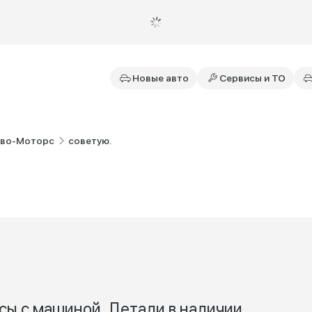
Новые авто
Сервисы и ТО
ово-Моторс
советую.
осы с машиной. Детали в наличии,