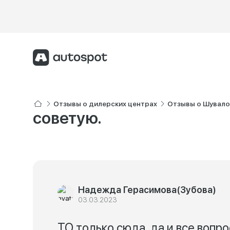
Отзывы о дилерских центрах
Отзывы о Шувал
советую.
Надежда Герасимова(Зубова)
03.03.2023
ТО только сюда, да и все вопр