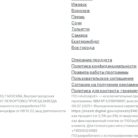
Ижевск
Воронеж
Пермь
Сочи
Тольятти
Самара
Екатеринбург
Все города
Описание продукта
Политика конфиденциальности
Правила работы программы
Пользовательское соглашение
Согласие на получение рекламн
Политика для контента, генери
0, Г.МОСКВА, Внутригородская
ПО «Autospot» — исключительные пра
РУГ ЛЕФОРТОВО, ПРОЕЗД ЗАВОДА
программы ЭВМ № 2018618687, внесена
ельность по разработке ПО
09.07.2025 г. Функциональные характ
нцифры от 08.10.22, вид деятельности
https://reestr.digital.gov.ru/reestr/3
как процент (от 2,5% до 3%) от выруч
как фиксированный платеж от 1100 ру
клиента. Для точного расчета стоимо
+78003020583
ПО разработано с использованием техно