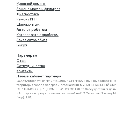
Кузовной ремонт
Замена масла и фильтров
Диагностика
Ремонт КПП
Шиномонтаж
Авто с пробегом
Каталог авто с пробегом
Заказ автомобиля
Выкуп
Партнёрам
О нас
Сотрудничество
Контакты
Личный кабинет партнера
ООО «Автоспот» (ИНН 7715936827 ОРГН 1127746774825 адрес 11125
территория города федерального значения МУНИЦИПАЛЬНЫЙ ОК
СЕРП И МОЛОТ, Д. 10, ПОМЕЩ. 41Н/9, ОКВЭД 62.0) осуществляет деят
«Autospot» и предоставлению лицензий на ПО. Согласно Приказу Ми
(код): 2.01.