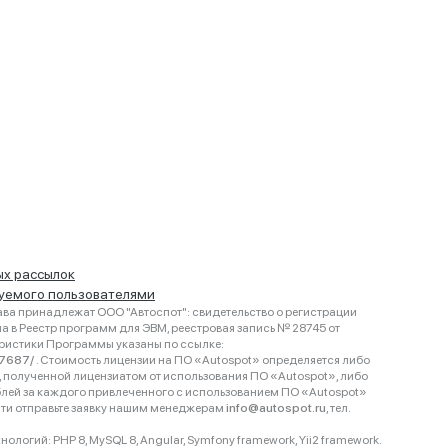
ых рассылок
руемого пользователями
ва принадлежат ООО "Автоспот": свидетельство о регистрации
 в Реестр программ для ЭВМ, реестровая запись № 28745 от
еристики Программы указаны по ссылке:
467687/
. Стоимость лицензии на ПО «Autospot» определяется либо
ки, полученной лицензиатом от использования ПО «Autospot», либо
блей за каждого привлеченного с использованием ПО «Autospot»
сти отправьте заявку нашим менеджерам
info@autospot.ru
, тел.
логий: PHP 8, MySQL 8, Angular, Symfony framework, Yii2 framework.