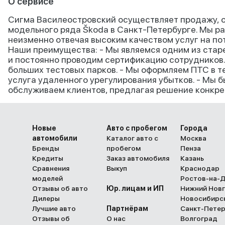
О сервисе
Сигма Василеостровский осуществляет продажу, о
модельного ряда Škoda в Санкт-Петербурге. Мы ра
неизменно отвечая высоким качеством услуг на по
Наши преимущества: - Мы являемся одним из стар
и постоянно проводим сертификацию сотрудников. 
больших тестовых парков. - Мы оформляем ПТС в теч
услуга удаленного урегулирования убытков. - Мы б
обслуживаем клиентов, предлагая решение конкре
Новые
Авто с пробегом
Города
автомобили
Каталог авто с
Москва
Бренды
пробегом
Пенза
Кредиты
Заказ автомобиля
Казань
Сравнения
Выкуп
Краснодар
моделей
Ростов-на-
Отзывы об авто
Юр. лицам и ИП
Нижний Нов
Дилеры
Новосибирс
Лучшие авто
Партнёрам
Санкт-Пете
Отзывы об
О нас
Волгоград