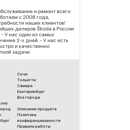
бслуживание и ремонт всего
ботаем с 2008 года,
требности наших клиентов!
ейших дилеров Škoda в России
- У нас один из самых
ение 2-х дней. - У нас есть
ыстро и качественно
тной задачи.
Сочи
Тольятти
Самара
Екатеринбург
Все города
Дону
город
Описание продукта
к
Политика
рбург
конфиденциальности
Правила работы