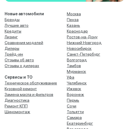
Новые автомобили
Москва
Бренды
Пенза
Лучшие авто
Казань
Кредиты
Краснодар
Лизинг
Ростов-на-Дону
Сравнения моделей
Нижний Новгород
Дилеры
Новосибирск
Трейд-ин
Санкт-Петербург
Отзывы об авто
Волгоград
Отзывы о дилерах
Тамбов
Мурманск
Сервисы и ТО
Уфа
Техническое обслуживание
Челябинск
Кузовной ремонт
Ижевск
Замена масла и фильтров
Воронеж
Диагностика
Пермь
Ремонт КПП
Сочи
Шиномонтаж
Тольятти
Самара
Екатеринбург