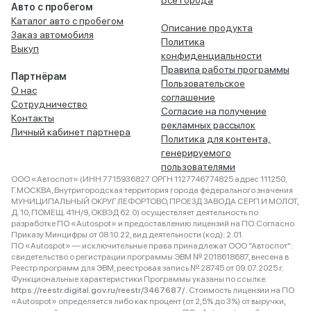
Все города
Авто с пробегом
Каталог авто с пробегом
Описание продукта
Заказ автомобиля
Политика
Выкуп
конфиденциальности
Правила работы программы
Партнёрам
Пользовательское
О нас
соглашение
Сотрудничество
Согласие на получение
Контакты
рекламных рассылок
Личный кабинет партнера
Политика для контента,
генерируемого
пользователями
ООО «Автоспот» (ИНН 7715936827 ОРГН 1127746774825 адрес 111250,
Г.МОСКВА, Внутригородская территория города федерального значения
МУНИЦИПАЛЬНЫЙ ОКРУГ ЛЕФОРТОВО, ПРОЕЗД ЗАВОДА СЕРП И МОЛОТ,
Д. 10, ПОМЕЩ. 41Н/9, ОКВЭД 62.0) осуществляет деятельность по
разработке ПО «Autospot» и предоставлению лицензий на ПО. Согласно
Приказу Минцифры от 08.10.22, вид деятельности (код): 2.01.
ПО «Autospot» — исключительные права принадлежат ООО "Автоспот":
свидетельство о регистрации программы ЭВМ № 2018618687, внесена в
Реестр программ для ЭВМ, реестровая запись № 28745 от 09.07.2025 г.
Функциональные характеристики Программы указаны по ссылке:
https://reestr.digital.gov.ru/reestr/3467687/
. Стоимость лицензии на ПО
«Autospot» определяется либо как процент (от 2,5% до 3%) от выручки,