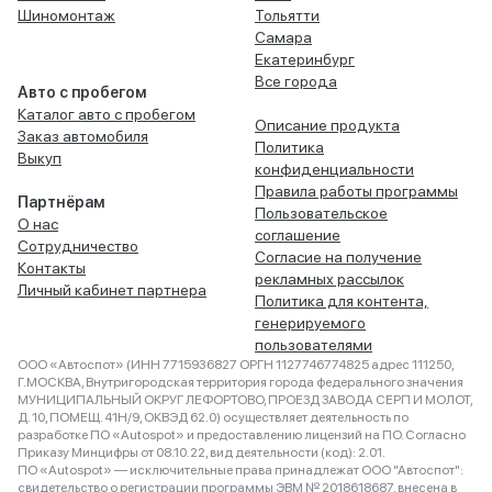
Шиномонтаж
Тольятти
Самара
Екатеринбург
Все города
Авто с пробегом
Каталог авто с пробегом
Описание продукта
Заказ автомобиля
Политика
Выкуп
конфиденциальности
Правила работы программы
Партнёрам
Пользовательское
О нас
соглашение
Сотрудничество
Согласие на получение
Контакты
рекламных рассылок
Личный кабинет партнера
Политика для контента,
генерируемого
пользователями
ООО «Автоспот» (ИНН 7715936827 ОРГН 1127746774825 адрес 111250,
Г.МОСКВА, Внутригородская территория города федерального значения
МУНИЦИПАЛЬНЫЙ ОКРУГ ЛЕФОРТОВО, ПРОЕЗД ЗАВОДА СЕРП И МОЛОТ,
Д. 10, ПОМЕЩ. 41Н/9, ОКВЭД 62.0) осуществляет деятельность по
разработке ПО «Autospot» и предоставлению лицензий на ПО. Согласно
Приказу Минцифры от 08.10.22, вид деятельности (код): 2.01.
ПО «Autospot» — исключительные права принадлежат ООО "Автоспот":
свидетельство о регистрации программы ЭВМ № 2018618687, внесена в